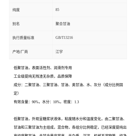
85
纯度
别名
聚合甘油
GB/T13216
执行质量标准
产地/厂商
江宇
低聚甘油，表面活性剂、润滑剂专用
工业级提纯无残渣无杂质，品质保障
成分：二聚甘油、三聚甘油、甘油、类甘油、水、灰分（成分比例固
定）
有效含量：90%，水分：10%，密度：1.3
低聚甘油，外观呈糖浆状液体，粘度随水分和温度变化，由二聚甘油、
甘油和三聚甘油为主组成，混合物，各组分比例稳定，已经深度提纯出