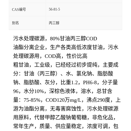
56-81-5
CAS编号
别名
丙三醇
污水处理碳源，80%甘油丙三醇COD
油酯分离企业，生产各类高低浓度甘油，污水
处理碳源用，COD高，性价比高
粗甘油，工业级，已经经过初步提纯，主要成
分：甘油（丙三醇）、水、氯化钠、脂肪酸
钠、脂肪酸、灰分，比重1.2，PH6-8，分子量
96，水分10%，深棕色液体，溶水，总甘含
量：75-85%，COD120万mg/L，沸点290度，上
游为油酯分离，无毒害腐蚀性，污水处理碳源
用原料，代替甲醇乙酸钠葡萄糖，非危化品，
常年生产，质量、供应量稳定，浓度可调，包