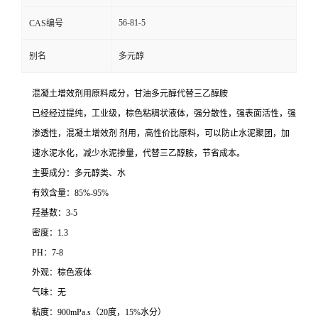
56-81-5
CAS编号
别名
多元醇
混凝土增效剂用原料成分，甘油多元醇代替三乙醇胺
已经经过提纯，工业级，棕色粘稠状液体，强分散性，强表面活性，强
渗透性，混凝土增效剂 剂用，高性价比原料，可以防止水泥聚团，加
速水泥水化，减少水泥掺量，代替三乙醇胺，节省成本。
主要成分：多元醇类、水
有效含量：85%-95%
羟基数：3-5
密度：1.3
PH：7-8
外观：棕色液体
气味：无
粘度：900mPa.s（20度，15%水分）