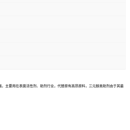
解性强，主要用在表面活性剂、助剂行业，代替原有高昂原料，三元醇类助剂由于其最