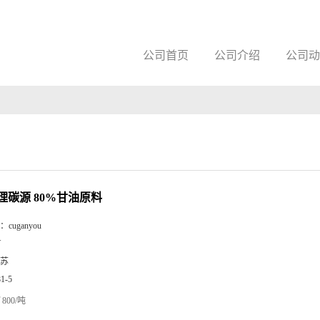
公司首页
公司介绍
公司动
理碳源 80%甘油原料
：
cuganyou
Y
苏
81-5
800/吨