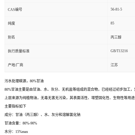
56-81-5
CAS编号
85
纯度
别名
丙三醇
GB/T13216
执行质量标准
产地/厂商
江苏
污水处理碳源，80%甘油
80%甘油主要是由甘油、水、灰分、无机盐等组成的混合物，已经经过初步加工，外
上层来源为纯植物油，无毒无害无污染，其表面活性、增塑固化性、生物性等用途
主要指标如下
成分：甘油（丙三醇）、水、灰分和溶解氯化钠
甘油含量：80%-90%
水分：15%max