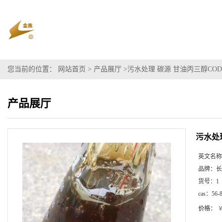
您当前的位置：
网站首页
>
产品展厅
>
污水处理 碳源 甘油丙三醇COD
产品展厅
污水处
英文名称
品牌：
长
货号：
1
cas：
56-
价格：
￥