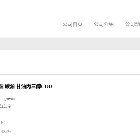
公司首页
公司介绍
公司动
理 碳源 甘油丙三醇COD
：
ganyou
江江宇
81-5
400/吨