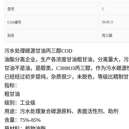
1
型号
56-81-5
CAS编号
别名
丙三醇
污水处理碳源甘油丙三醇COD
油酯分离企业，生产各浓度甘油粗甘油，分离量大，污
甘油不是油，是醇类，C3H8O3丙三醇，作为污水碳
已经经过初步提纯，杂质很少，未脱色，等级比精制甘
指标：
粗甘油
级别：工业级
用途：污水处理复合碳源原料、表面活性剂、助剂
含量：75%-85%
原材料：植物油脂