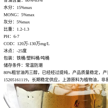
甘油含量：80%-85%
水分：15%max
MONG：5%max
灰分：5%max
比重：1.2-1.3
PH：6-7
COD：120万-130万mg/L
冰点：-25度
包装：铁桶/塑料桶/吨桶
储存条件：常温防潮
80%粗甘油丙三醇，已经经过提纯，产品质量稳定，
15205161119，长期稳定供应，上游原料为植物油