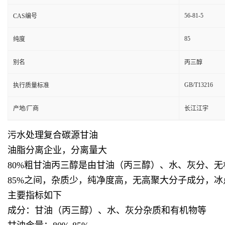
56-81-5
CAS编号
85
纯度
别名
丙三醇
GB/T13216
执行质量标准
产地/厂商
长江江宇
污水处理复合碳源甘油
油脂分离企业，分离量大
80%粗甘油丙三醇是由甘油（丙三醇）、水、灰分、无
85%之间，杂质少，纯净度高，无高聚大分子成分，
主要指标如下
成分：甘油（丙三醇）、水、灰分杂质和有机物等