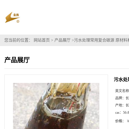
您当前的位置：
网站首页
>
产品展厅
>
污水处理常用复合碳源 原材料
产品展厅
污水处
英文名称
品牌：
长
产地：
长
cas：
56-
价格：
￥