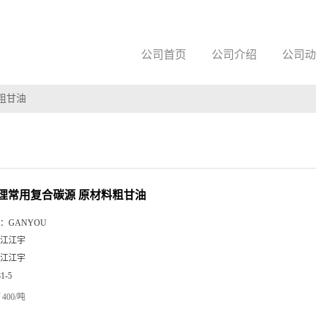
公司首页
公司介绍
公司动
粗甘油
理常用复合碳源 原材料粗甘油
：
GANYOU
江江宇
江江宇
81-5
400/吨