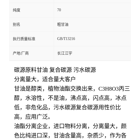
70
纯度
别名
粗甘油
GB/T13216
执行质量标准
产地/厂商
长江江宇
碳源原料甘油 复合碳源 污水碳源
分离量大，适合量大客户
甘油是醇类，植物油酯交换出来，C3H8O3丙三
醇，水溶性，不是油，沸点高，闪点高，冰点
低，非危化品，污水碳源复合碳源用性价比
高，应用广泛。
油酯分离企业，进口物料分离，分离量大，颜
色比纯进口深，甘油含量高，杂质少，作为各