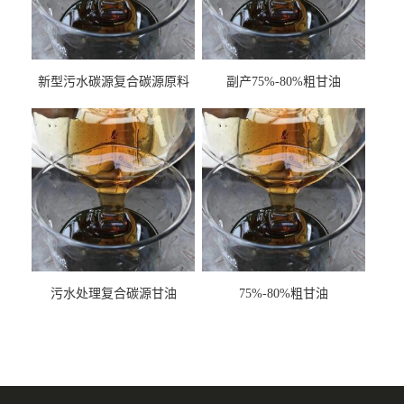
新型污水碳源复合碳源原料
副产75%-80%粗甘油
甘油COD120万
污水处理复合碳源甘油
75%-80%粗甘油
COD120万