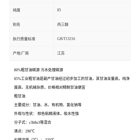
85
纯度
别名
丙三醇
GB/T13216
执行质量标准
产地/厂商
江苏
80%粗甘油碳源 污水处理碳源
85%工业粗甘油是副产甘油经过初步加工的甘油，其甘油含量高，纯净
度高，无机械杂质，价格相对精制甘油便宜
粗甘油
主要成分：甘油、水、有机物、氯化钠等
外观与性状： 棕色粘稠液体，吸水性强
分子式：c3h8o3等混合
沸点：290℃