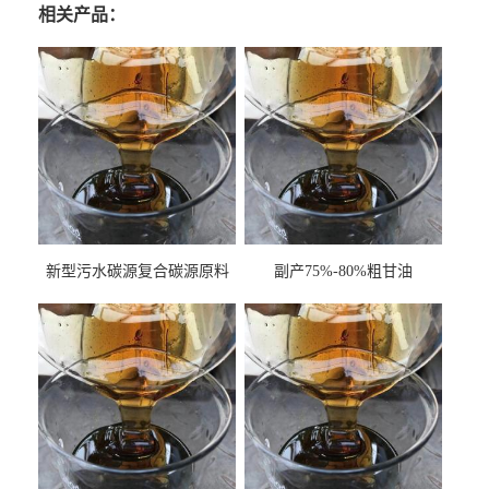
相关产品：
新型污水碳源复合碳源原料
副产75%-80%粗甘油
甘油COD120万