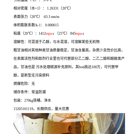
引燃温度（℃）： 370℃
相对密度（水=1）： 1.26331（20℃）
表面张力（20℃） :63.3 mn/m
体积膨胀系数/k-1： 0.000615
粘度（20℃）：1412
mpa
.s （25℃）:945
mpa
.s
溶解性：可混溶于乙醇，与水混溶，可溶解某些无机物
粗甘油相对其他种类甘油质量稳定，甘油含量高，杂质少且性价比高，
在表面活性剂和助剂行业里也可代替部分乙二醇、二乙二醇和醇胺类产
品，甘油也是 污水处理碳源补充原料，其bod高达100万，可代替甲
醇，是新型无污染原料
燃爆危险：无
储存条件：常温防潮
包装：270kg铁桶、净水
15205161119，长期供应，量大优惠