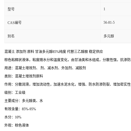
1
型号
56-81-5
CAS编号
别名
多元醇
混凝土 添加剂 原料 甘油多元醇85%纯度 代替三乙醇胺 稳定供应
棕色粘稠状液体，粘度随水分和温度变化，由甘油类和水组成，分散性强，抗渗防
用途：混凝土增效剂、 剂、减水剂、外加剂、减胶剂
类别：混凝土增效剂原料
作用：分散润滑，增加流动性，加速水泥水化，增强、防水防渗防裂、增加密实性
级别：工业级
主要成分：多元醇类、水
有效含量：85%-95%
水分：10%
外观：棕色液体