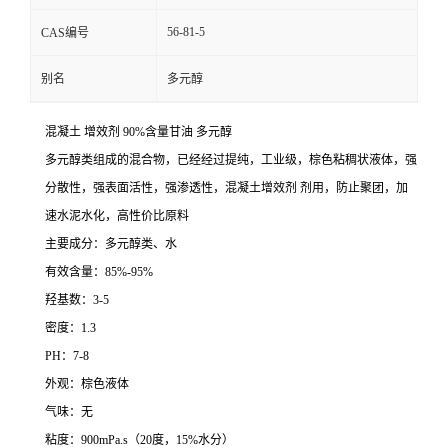
56-81-5
CAS编号
别名
多元醇
混凝土 增效剂 90%含量甘油 多元醇
多元醇类组成的混合物，已经经过提纯，工业级，棕色粘稠状液体，强
分散性，强表面活性，强渗透性，混凝土增效剂 剂用，防止聚团，加
速水泥水化，高性价比原料
主要成分：多元醇类、水
有效含量：85%-95%
羟基数：3-5
密度：1.3
PH：7-8
外观：棕色液体
气味：无
粘度：900mPa.s（20度，15%水分）