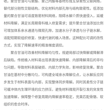
收。聚合甘油可与聚酯、聚己内酯等基材形成互穿柔性交联网络，
替代部分刚性交联结构，优化材料内部孔隙与结构致密性。低添加
量的聚合甘油可适度致密材料网络，阻碍水解介质快速侵入，延缓
材料降解，满足长周期骨科植入修复需求；提升聚合甘油添加比例
可增加体系亲水通道与微观孔隙，加速水分子渗透与分子链水解，
适配短期软组织修复、快速代谢的植入场景。这种配比可调的改性
方式，实现了降解速率的精准梯度调控。
聚合甘油可改善材料降解均匀性，规避局部过快降解或降解滞
后缺陷。传统植入材料易出现表面快速降解、内部降解滞后的非均
匀问题，导致材料表层破损、内部力学失效，影响修复效果。聚合
甘油在基材中分散均匀，可构建全域亲水降解位点，让水解反应同
步发生于材料表面与内部，实现整体同步降解。同时其柔性分子链
可缓冲体内生理环境的应力挤压，避免材料微观开裂引发的突发性
加速降解，保障整个修复周期内降解速率稳定，完美匹配骨骼、软
组织的愈合时序。