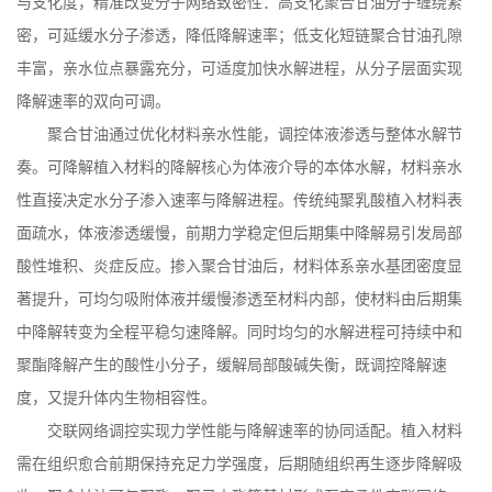
与支化度，精准改变分子网络致密性：高支化聚合甘油分子缠绕紧
密，可延缓水分子渗透，降低降解速率；低支化短链聚合甘油孔隙
丰富，亲水位点暴露充分，可适度加快水解进程，从分子层面实现
降解速率的双向可调。
聚合甘油通过优化材料亲水性能，调控体液渗透与整体水解节
奏。可降解植入材料的降解核心为体液介导的本体水解，材料亲水
性直接决定水分子渗入速率与降解进程。传统纯聚乳酸植入材料表
面疏水，体液渗透缓慢，前期力学稳定但后期集中降解易引发局部
酸性堆积、炎症反应。掺入聚合甘油后，材料体系亲水基团密度显
著提升，可均匀吸附体液并缓慢渗透至材料内部，使材料由后期集
中降解转变为全程平稳匀速降解。同时均匀的水解进程可持续中和
聚酯降解产生的酸性小分子，缓解局部酸碱失衡，既调控降解速
度，又提升体内生物相容性。
交联网络调控实现力学性能与降解速率的协同适配。植入材料
需在组织愈合前期保持充足力学强度，后期随组织再生逐步降解吸