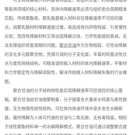
可生物降解植入材料是骨科固定、软组织修复、药物缓释载体
等医用领域的核心材料，其体内降解速率必须与组织愈合周期精准
匹配。传统聚酯类、聚乳酸基植入材料存在降解速率不可控的痛
点，纯聚乳酸材料降解速度过慢，易造成体内异物残留、引发慢性
炎症；而改性降解材料又常出现降解过快、力学性能提前衰减，无
法支撑组织修复周期的问题。
聚合甘油
作为生物相容、可完全降解
的支化多元醇聚合物，凭借可调的分子支化度、丰富的羟基活性位
点与柔性网络结构，可精准调控植入材料的体内降解速率，平衡材
料力学稳定性与降解适配性，解决传统植入材料降解失衡的行业难
题。
聚合甘油的分子结构特性是实现降解速率可控调控的核心基
础。聚合甘油由甘油缩聚制备，分子链富含大量亲水羟基与柔性醚
键，无生物惰性刚性结构，可在体内体液环境中逐步发生水解断
链，最终降解为人体可代谢的甘油与二氧化碳，无有毒残留。相较
于线性聚酯材料单一的水解降解模式，聚合甘油可通过调整聚合度