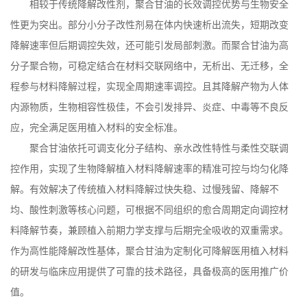
相较于传统降解改性剂，聚合甘油的长效调控优势与生物安全
性更为突出。部分小分子改性剂易在体内快速析出流失，短期改变
降解速率但后期调控失效，还可能引发局部刺激。而聚合甘油为高
分子聚合物，可稳定结合在材料交联网络中，无析出、无迁移，全
程参与材料降解过程，实现全周期速率调控。且其降解产物为人体
内源物质，生物相容性极佳，不会引发排异、炎症、中毒等不良反
应，完全满足医用植入材料的安全标准。
聚合甘油依托可调支化分子结构、亲水改性特性与柔性交联调
控作用，实现了生物降解植入材料降解速率的精准可控与均匀化降
解。有效解决了传统植入材料降解过快失稳、过慢残留、降解不
均、酸性刺激等核心问题，可根据不同组织的愈合周期定向调控材
料降解节奏，兼顾植入前期力学支撑与后期完全吸收的双重需求。
作为高性能降解改性基体，聚合甘油为定制化可降解医用植入材料
的研发与临床应用提供了可靠的技术路径，具备极高的医用推广价
值。