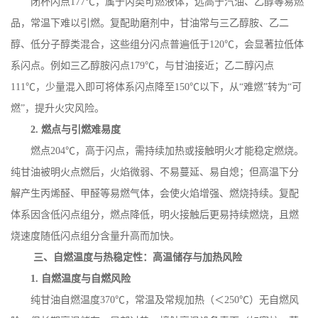
闭杯闪点
177
℃，属于丙类可燃液体，远高于汽油、乙醇等易燃
品，常温下难以引燃。复配助磨剂中，甘油常与三乙醇胺、乙二
醇、低分子醇类混合，这些组分闪点普遍低于
120
℃，会显著拉低体
系闪点。例如三乙醇胺闪点
179
℃，与甘油接近；乙二醇闪点
111
℃，少量混入即可将体系闪点降至
150
℃以下，从“难燃”转为“可
燃”，提升火灾风险。
2.
燃点与引燃难易度
燃点
204
℃，高于闪点，需持续加热或接触明火才能稳定燃烧。
纯甘油被明火点燃后，火焰微弱、不易蔓延、易自熄；但高温下分
解产生丙烯醛、甲醛等易燃气体，会使火焰增强、燃烧持续。复配
体系因含低闪点组分，燃点降低，明火接触后更易持续燃烧，且燃
烧速度随低闪点组分含量升高而加快。
三、自燃温度与热稳定性：高温储存与加热风险
1.
自燃温度与自燃风险
纯甘油自燃温度
370
℃，常温及常规加热（＜
250
℃）无自燃风