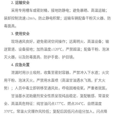
2.
运输安全
采用专用槽车或密封桶，接地防静电；避免暴晒、高温运输；
装卸控制流速
≤
2m/s
，防止静电积聚；运输车辆配备干粉灭火器、防
毒面具。
3.
使用安全
现场通风良好，避免密闭空间操作；远离明火、高温设备；输
送管道、设备接地；加热温度
≤
120
℃，严禁超温；配备干粉、泡沫
灭火器，以及防毒面具、防护手套、护目镜。
4.
应急处置
泄漏时用沙土吸附，收集至密封容器，严禁冲入下水道；火灾
用干粉、泡沫灭火，严禁用水直喷（高温甘油遇水飞溅，扩大火
势）；人员中毒立即转移至通风处，呼吸困难吸氧，严重者就医。
甘油基水泥助磨剂安全性质呈现纯品稳定、复配敏感、常温安
全、高温高危特征：纯甘油闪点
177
℃、燃点
204
℃、自燃温度
370
℃，常温火灾爆炸风险低；复配后因低闪点组分加入，闪点降