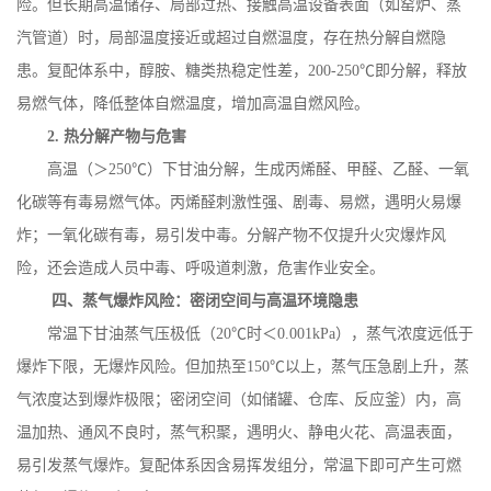
险。但长期高温储存、局部过热、接触高温设备表面（如窑炉、蒸
汽管道）时，局部温度接近或超过自燃温度，存在热分解自燃隐
患。复配体系中，醇胺、糖类热稳定性差，
200
-
250
℃即分解，释放
易燃气体，降低整体自燃温度，增加高温自燃风险。
2.
热分解产物与危害
高温（＞
250
℃）下甘油分解，生成丙烯醛、甲醛、乙醛、一氧
化碳等有毒易燃气体。丙烯醛刺激性强、剧毒、易燃，遇明火易爆
炸；一氧化碳有毒，易引发中毒。分解产物不仅提升火灾爆炸风
险，还会造成人员中毒、呼吸道刺激，危害作业安全。
四、蒸气爆炸风险：密闭空间与高温环境隐患
常温下甘油蒸气压极低（
20
℃时＜
0.001kPa
），蒸气浓度远低于
爆炸下限，无爆炸风险。但加热至
150
℃以上，蒸气压急剧上升，蒸
气浓度达到爆炸极限；密闭空间（如储罐、仓库、反应釜）内，高
温加热、通风不良时，蒸气积聚，遇明火、静电火花、高温表面，
易引发蒸气爆炸。复配体系因含易挥发组分，常温下即可产生可燃