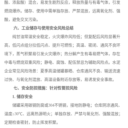
酸、浓盐酸）混合，易发生剧烈反应，释放热量与有毒气体，引发
燃烧爆炸。储存、使用中需单独存放、严禁混放，远离氧化剂、强
酸，避免交叉污染。
六、工业储存与使用安全风险总结
纯甘油常温安全稳定，火灾爆炸风险低；但复配后风险显著升
高，低闪点组分拉低闪点、提升可燃性；高温、密闭、通风不良环
境下，蒸气积聚易引发火灾爆炸；热分解产生有毒易燃气体，存在
中毒与燃烧双重风险；静电、腐蚀、配伍禁忌为辅助风险点。水泥
企业常见风险场景：夏季高温储罐暴晒、仓库通风不良、输送流速
过快、与氧化剂混放、高温设备附近存放等，易诱发安全事故。
七、安全防控措施：针对性管控风险
1.
储存安全
储罐采用碳钢防腐或
304
不锈钢，接地防静电；仓库阴凉通风、
温度≤
30
℃、远离热源明火；单独存放、严禁与氧化剂、强酸混放；
定期检查密封，防止挥发积聚。