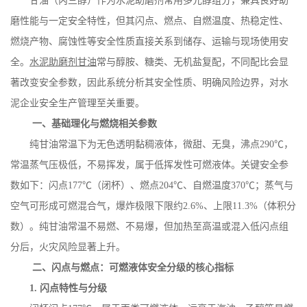
甘油（丙三醇）作为水泥助磨剂常用多元醇组分，兼具良好助
磨性能与一定安全特性，但其闪点、燃点、自燃温度、热稳定性、
燃烧产物、腐蚀性等安全性质直接关系到储存、运输与现场使用安
全。
水泥助磨剂甘油
常与醇胺、糖类、无机盐复配，不同配比会显
著改变安全参数，因此系统分析其安全性质、明确风险边界，对水
泥企业安全生产管理至关重要。
一、基础理化与燃烧相关参数
纯甘油常温下为无色透明黏稠液体，微甜、无臭，沸点
290
℃，
常温蒸气压极低，不易挥发，属于低挥发性可燃液体。关键安全参
数如下：闪点
177
℃（闭杯）、燃点
204
℃、自燃温度
370
℃；蒸气与
空气可形成可燃混合气，爆炸极限下限约
2.6%
、上限
11.3%
（体积分
数）。纯甘油常温不易燃、不易爆，但加热至高温或混入低闪点组
分后，火灾风险显著上升。
二、闪点与燃点：可燃液体安全分级的核心指标
1.
闪点特性与分级