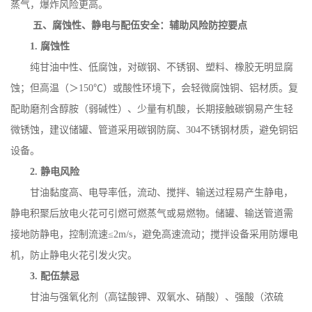
蒸气，爆炸风险更高。
五、腐蚀性、静电与配伍安全：辅助风险防控要点
1.
腐蚀性
纯甘油中性、低腐蚀，对碳钢、不锈钢、塑料、橡胶无明显腐
蚀；但高温（＞
150
℃）或酸性环境下，会轻微腐蚀铜、铝材质。复
配助磨剂含醇胺（弱碱性）、少量有机酸，长期接触碳钢易产生轻
微锈蚀，建议储罐、管道采用碳钢防腐、
304
不锈钢材质，避免铜铝
设备。
2.
静电风险
甘油黏度高、电导率低，流动、搅拌、输送过程易产生静电，
静电积聚后放电火花可引燃可燃蒸气或易燃物。储罐、输送管道需
接地防静电，控制流速
≤
2m/s
，避免高速流动；搅拌设备采用防爆电
机，防止静电火花引发火灾。
3.
配伍禁忌
甘油与强氧化剂（高锰酸钾、双氧水、硝酸）、强酸（浓硫